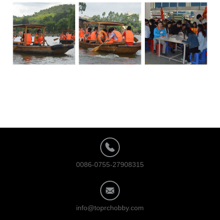
0086-0755-27908315
info@toprchobby.com