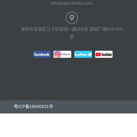
info@toprchobby.com
深圳市宝安区三十区前进一路269号 诺铂广场919-920
室
务
粤ICP备16040631号