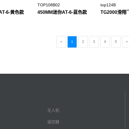
TOP108B02
top124B
AT-6-黄色款
450MM迷你AT-6-蓝色款
TG2000滑翔
<
1
2
3
4
5
>
无人机
遥控器