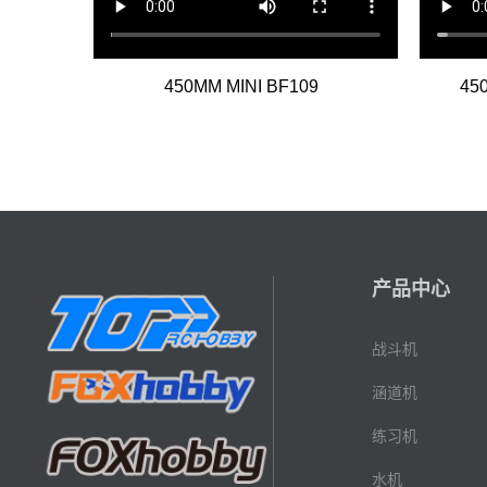
450MM MINI BF109
45
产品中心
战斗机
涵道机
练习机
水机