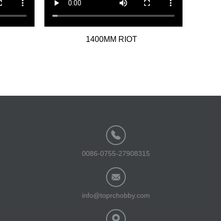
1400MM RIOT
0086-0755-27908315
info@toprchobby.com